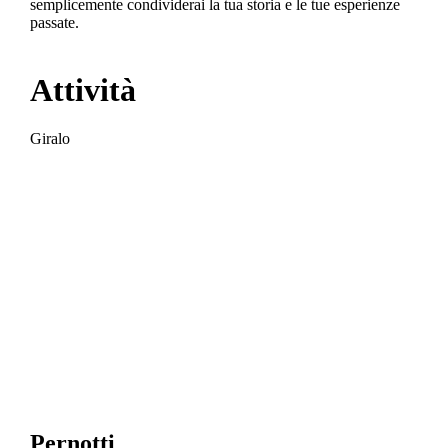
semplicemente condividerai la tua storia e le tue esperienze
passate.
In Juliana ci sforziamo di offrire a ciascuno di voi un’attività
che farà in modo che il sangue circoli più velocemente nelle
Attività
vene. Da più adrenalinica, a piacevolmente casual…
Giralo
Giralo
In Juliana siamo consapevoli che un buon riposo è molto
importante. Ogni buona giornata finisce e inizia con una
Pernotti