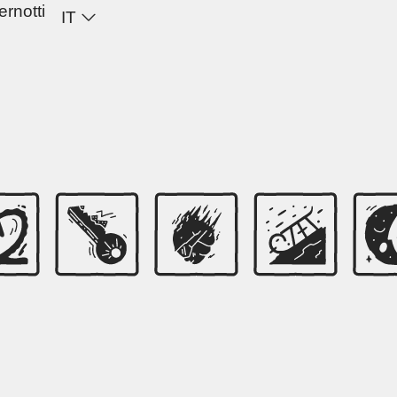
ernotti
IT