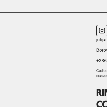
juli
Boro
+386
Codice
Numero
R
C