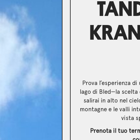
TAN
KRAN
Prova l’esperienza di
lago di Bled—la scelt
salirai in alto nel ci
montagne e le valli in
vista s
Prenota il tuo ter
co