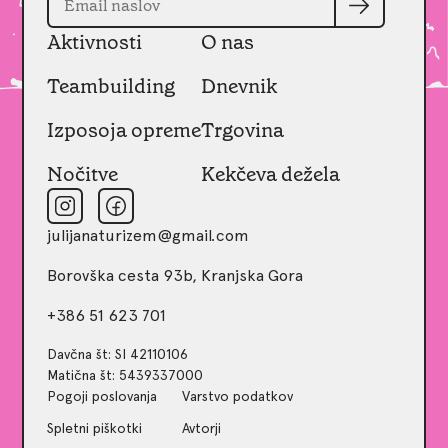
Aktivnosti
O nas
Teambuilding
Dnevnik
Izposoja opreme
Trgovina
Nočitve
Kekčeva dežela
julijanaturizem@gmail.com
Borovška cesta 93b, Kranjska Gora
+386 51 623 701
Davčna št: SI 42110106
Matična št: 5439337000
Pogoji poslovanja
Varstvo podatkov
Spletni piškotki
Avtorji