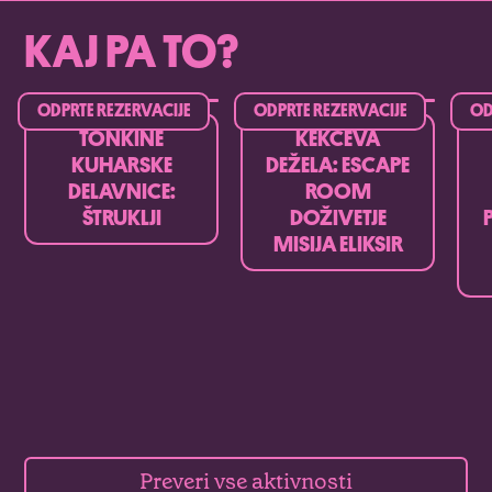
KAJ PA TO?​
ODPRTE REZERVACIJE
ODPRTE REZERVACIJE
OD
TONKINE
KEKČEVA
KUHARSKE
DEŽELA: ESCAPE
DELAVNICE:
ROOM
ŠTRUKLJI
DOŽIVETJE
MISIJA ELIKSIR
Preveri vse aktivnosti