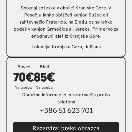
Spoznaj soteske v okolici Kranjske Gore. V
Posočju lahko obiščeš kanjon Sušec ali
zahtevnejšo Fratarico, na Bledu pa se lahko
podaš v kanjon Grmečica ali Jereka. Primerno za
enodnevni izlet iz Kranjske Gore.
Lokacija: Kranjska Gora, Julijana
Bovec
Bled
70€
85€
Na osebo
Na osebo
Dodatne informacije in rezervacija preko
telefona
+386 51 623 701
Rezerviraj preko obrazca