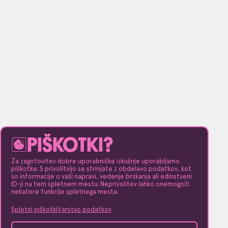
PIŠKOTKI?
Za zagotovitev dobre uporabniške izkušnje uporabljamo
piškotke. S privolitvijo se strinjate z obdelavo podatkov, kot
so informacije o vaši napravi, vedenje brskanja ali edinstveni
ID-ji na tem spletnem mestu. Neprivolitev lahko onemogoči
nekatere funkcije spletnega mesta.
Spletni piškotki
Varstvo podatkov