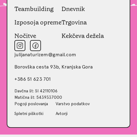
Teambuilding
Dnevnik
Izposoja opreme
Trgovina
Nočitve
Kekčeva dežela
julijanaturizem@gmail.com
Borovška cesta 93b, Kranjska Gora
+386 51 623 701
Davčna št: SI 42110106
Matična št: 5439337000
Pogoji poslovanja
Varstvo podatkov
Spletni piškotki
Avtorji